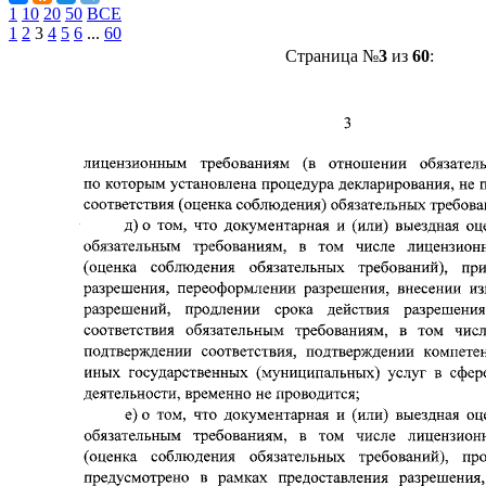
1
10
20
50
ВСЕ
1
2
3
4
5
6
...
60
Страница №
3
из
60
: