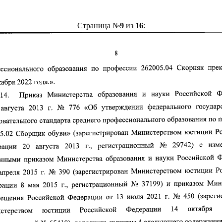
Страница №
9
из
16
: