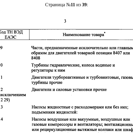
Страница №
11
из
39
: