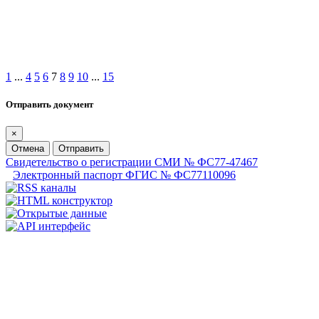
1
...
4
5
6
7
8
9
10
...
15
Отправить документ
×
Отмена
Отправить
Свидетельство о регистрации СМИ № ФС77-47467
Электронный паспорт ФГИС № ФС77110096