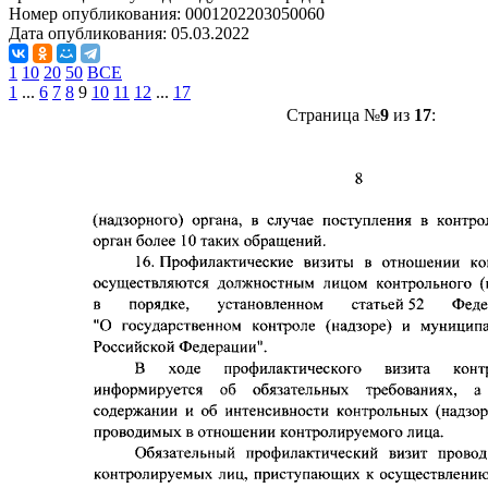
Номер опубликования:
0001202203050060
Дата опубликования:
05.03.2022
1
10
20
50
ВСЕ
1
...
6
7
8
9
10
11
12
...
17
Страница №
9
из
17
: