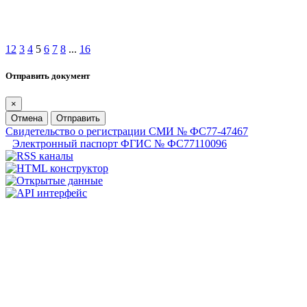
1
2
3
4
5
6
7
8
...
16
Отправить документ
×
Отмена
Отправить
Свидетельство о регистрации СМИ № ФС77-47467
Электронный паспорт ФГИС № ФС77110096