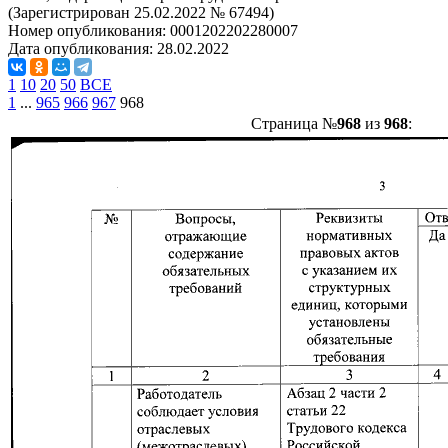
(Зарегистрирован 25.02.2022 № 67494)
Номер опубликования:
0001202202280007
Дата опубликования:
28.02.2022
1
10
20
50
ВСЕ
1
...
965
966
967
968
Страница №
968
из
968
: