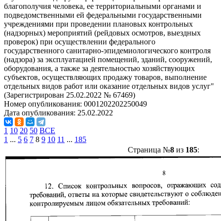
благополучия человека, ее территориальными органами и
подведомственными ей федеральными государственными
учреждениями при проведении плановых контрольных
(надзорных) мероприятий (рейдовых осмотров, выездных
проверок) при осуществлении федерального
государственного санитарно-эпидемиологического контроля
(надзора) за эксплуатацией помещений, зданий, сооружений,
оборудования, а также за деятельностью хозяйствующих
субъектов, осуществляющих продажу товаров, выполнение
отдельных видов работ или оказание отдельных видов услуг"
(Зарегистрирован 25.02.2022 № 67469)
Номер опубликования:
0001202202250049
Дата опубликования:
25.02.2022
1
10
20
50
ВСЕ
1
...
5
6
7
8
9
10
11
...
185
Страница №
8
из
185
: