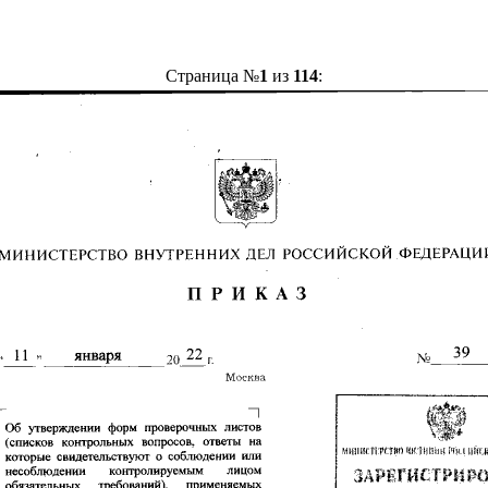
Страница №
1
из
114
: