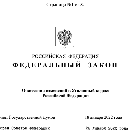
Страница №
1
из
3
: