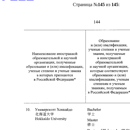
Страница №
145
из
145
: