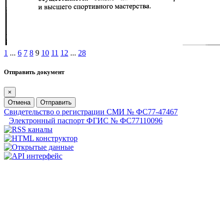
1
...
6
7
8
9
10
11
12
...
28
Отправить документ
×
Отмена
Отправить
Свидетельство о регистрации СМИ № ФС77-47467
Электронный паспорт ФГИС № ФС77110096