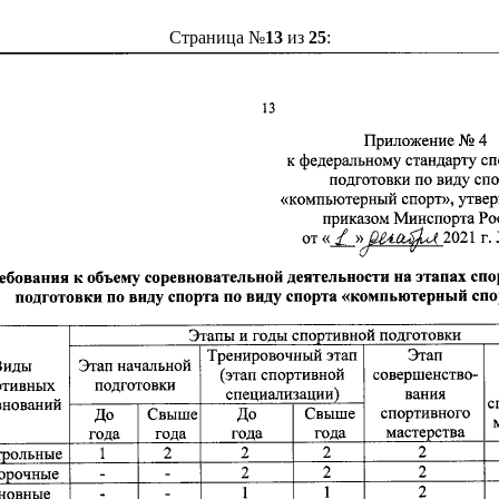
Страница №
13
из
25
: