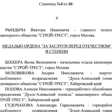
Страница №
4
из
16
: