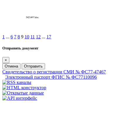
1
...
6
7
8
9
10
11
12
...
17
Отправить документ
×
Отмена
Отправить
Свидетельство о регистрации СМИ № ФС77-47467
Электронный паспорт ФГИС № ФС77110096