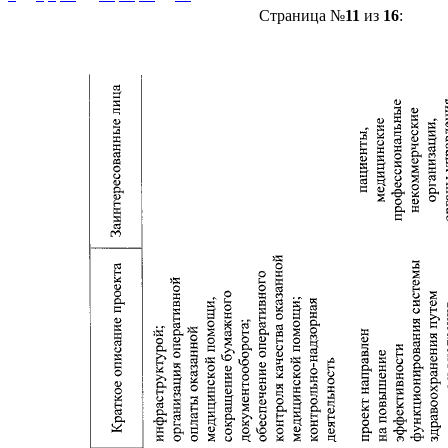
Страница №
11
из
16
: