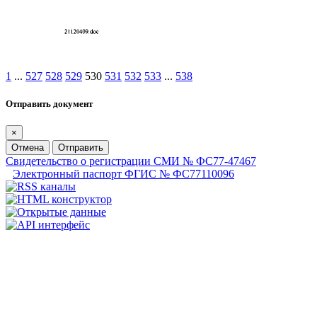
1
...
527
528
529
530
531
532
533
...
538
Отправить документ
×
Отмена
Отправить
Свидетельство о регистрации СМИ № ФС77-47467
Электронный паспорт ФГИС № ФС77110096