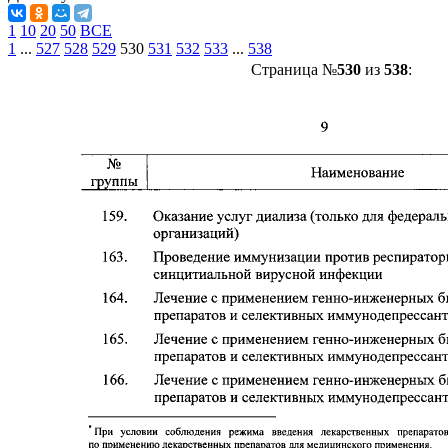
1
10
20
50
ВСЕ
1
...
527
528
529
530
531
532
533
...
538
Страница №
530
из
538
: