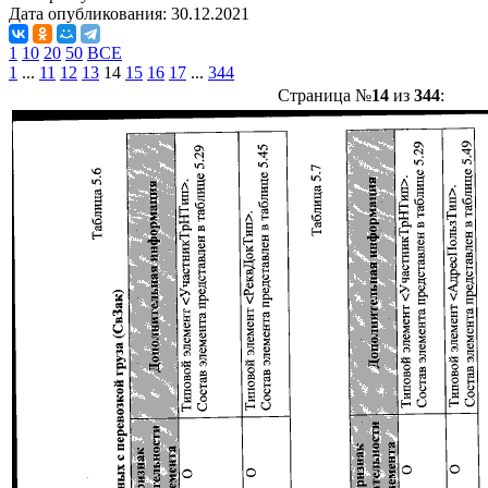
Дата опубликования:
30.12.2021
1
10
20
50
ВСЕ
1
...
11
12
13
14
15
16
17
...
344
Страница №
14
из
344
: