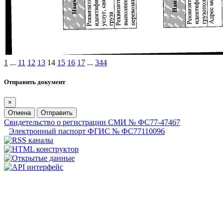
1
...
11
12
13
14
15
16
17
...
344
Отправить документ
×
Отмена
Отправить
Свидетельство о регистрации СМИ № ФС77-47467
Электронный паспорт ФГИС № ФС77110096