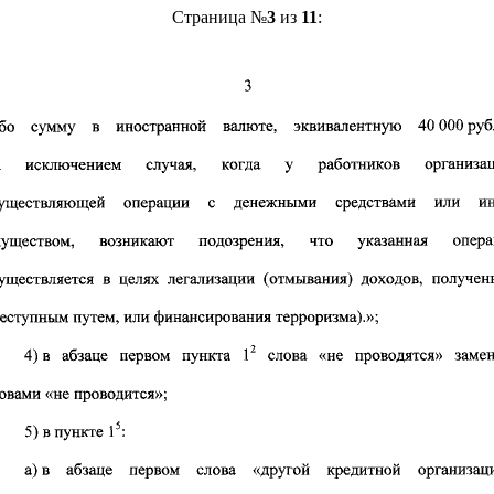
Страница №
3
из
11
: