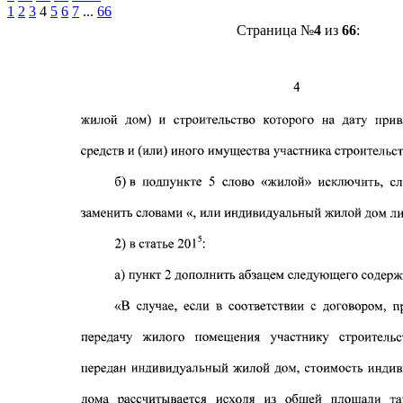
1
2
3
4
5
6
7
...
66
Страница №
4
из
66
: