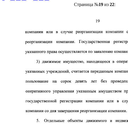
Страница №
19
из
22
: