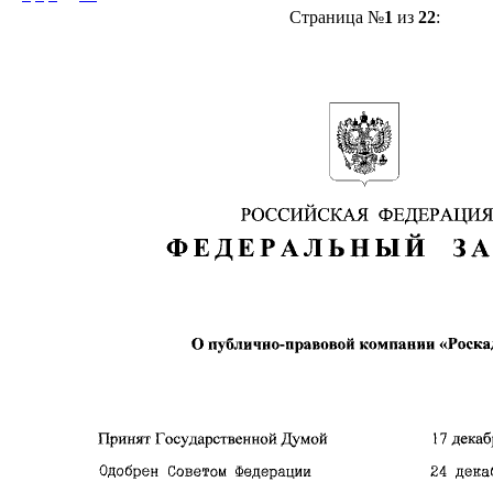
Страница №
1
из
22
: