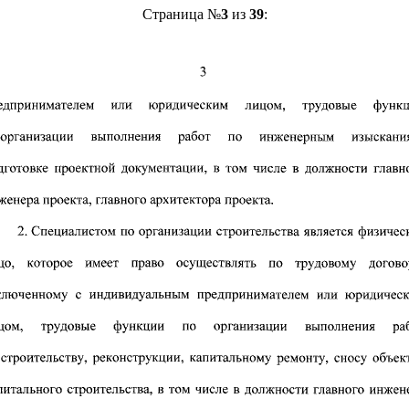
Страница №
3
из
39
: