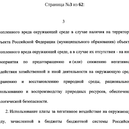
Страница №
3
из
62
: