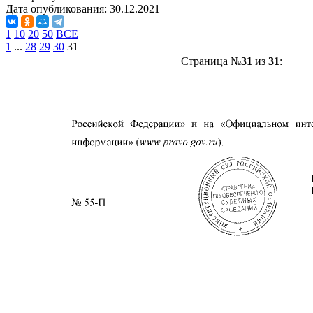
Дата опубликования:
30.12.2021
1
10
20
50
ВСЕ
1
...
28
29
30
31
Страница №
31
из
31
: