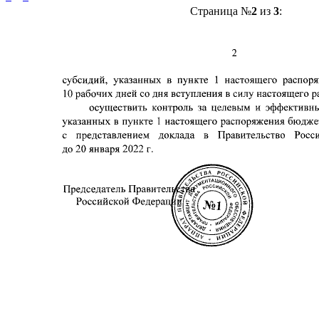
Страница №
2
из
3
: