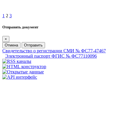
1
2
3
Отправить документ
×
Отмена
Отправить
Свидетельство о регистрации СМИ № ФС77-47467
Электронный паспорт ФГИС № ФС77110096