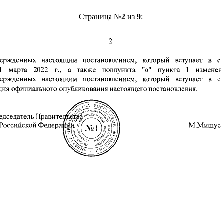
Страница №
2
из
9
: