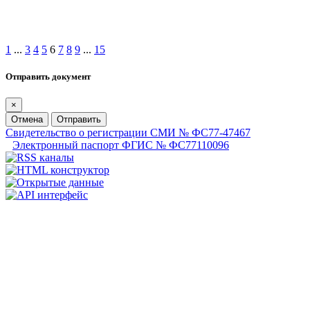
1
...
3
4
5
6
7
8
9
...
15
Отправить документ
×
Отмена
Отправить
Свидетельство о регистрации СМИ № ФС77-47467
Электронный паспорт ФГИС № ФС77110096