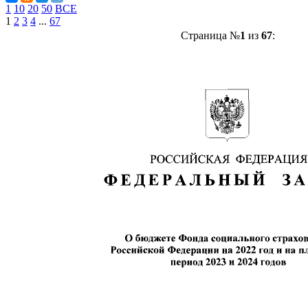
1
10
20
50
ВСЕ
1
2
3
4
...
67
Страница №
1
из
67
: