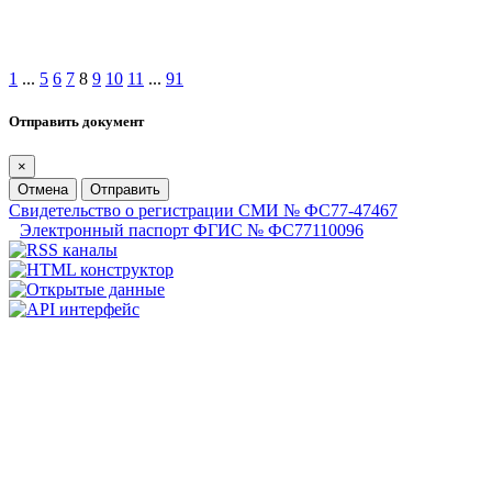
1
...
5
6
7
8
9
10
11
...
91
Отправить документ
×
Отмена
Отправить
Свидетельство о регистрации СМИ № ФС77-47467
Электронный паспорт ФГИС № ФС77110096