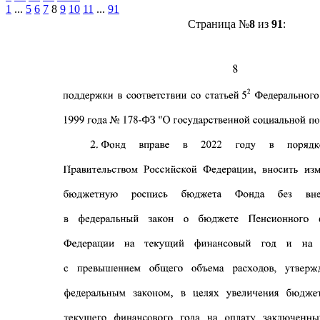
1
...
5
6
7
8
9
10
11
...
91
Страница №
8
из
91
: