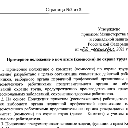
Страница №
2
из
5
: