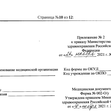
Страница №
10
из
12
: