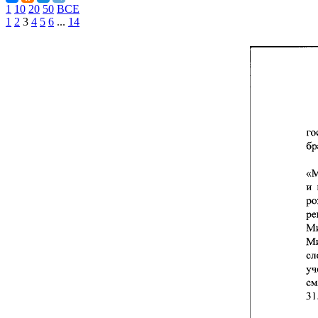
1
10
20
50
ВСЕ
1
2
3
4
5
6
...
14