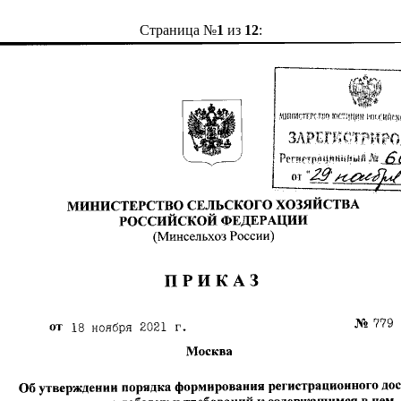
Страница №
1
из
12
: