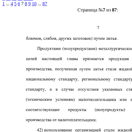
1
...
4
5
6
7
8
9
10
...
87
Страница №
7
из
87
: