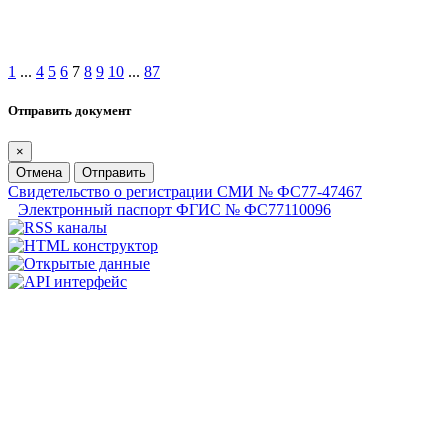
1
...
4
5
6
7
8
9
10
...
87
Отправить документ
×
Отмена
Отправить
Свидетельство о регистрации СМИ № ФС77-47467
Электронный паспорт ФГИС № ФС77110096