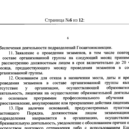
Страница №
6
из
12
: