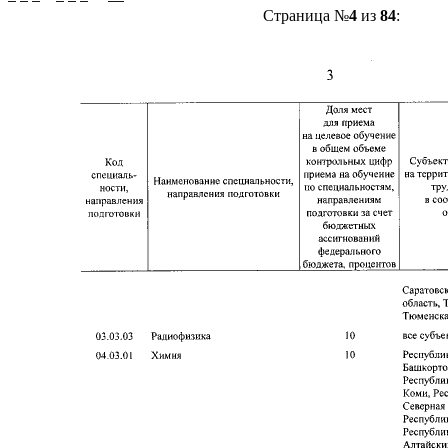
Страница №
4
из
84
: