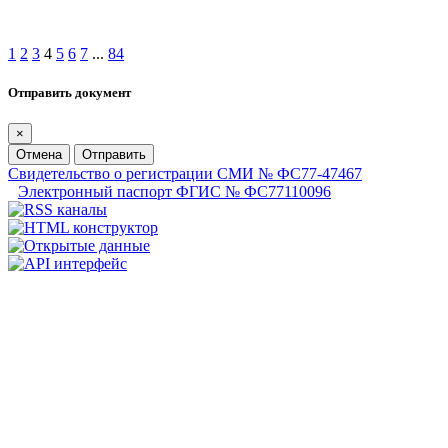
1
2
3
4
5
6
7
...
84
Отправить документ
×
Отмена
Отправить
Свидетельство о регистрации СМИ № ФС77-47467
Электронный паспорт ФГИС № ФС77110096