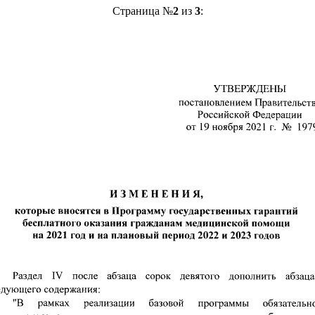
Страница №
2
из
3
: