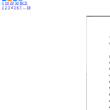
1
10
20
50
ВСЕ
1
2
3
4
5
6
7
...
18