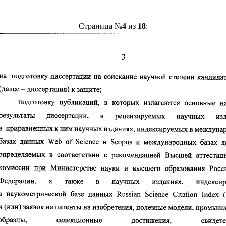
Страница №
4
из
18
: