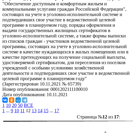
"Обеспечение доступным и комфортным жильем и
коммунальными услугами граждан Российской Федерации",
состоящих на учете в уголовно-исполнительной системе и
подтвердивших свое участие в ведомственной целевой
программе в планируемом году, порядка оформления и
выдачи государственных жилищных сертификатов в
уголовно-исполнительной системе, а также формы выписки
из списков граждан - участников ведомственной целевой
программы, состоящих на учете в уголовно-исполнительной
системе в качестве нуждающихся в жилых помещениях или в
качестве претендующих на получение социальной выплаты,
удостоверяемой сертификатом, для переселения из поселков
учреждений с особыми условиями хозяйственной
деятельности и подтвердивших свое участие в ведомственной
целевой программе в планируемом году"
(Зарегистрирован 10.11.2021 № 65739)
Номер опубликования:
0001202111100010
Дата опубликования:
10.11.2021
1
10
20
50
ВСЕ
1
...
9
10
11
12
13
14
15
...
17
Страница №
12
из
17
: