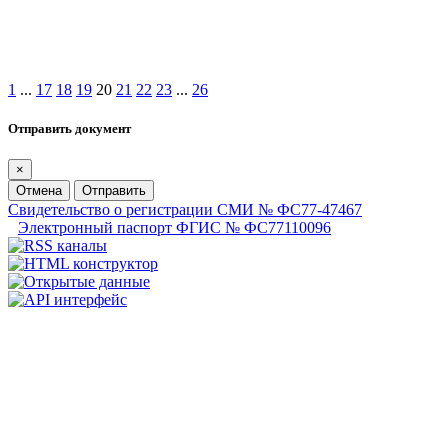
1
...
17
18
19
20
21
22
23
...
26
Отправить документ
×
Отмена
Отправить
Свидетельство о регистрации СМИ № ФС77-47467
Электронный паспорт ФГИС № ФС77110096