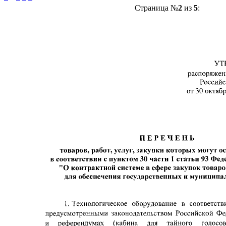
Страница №
2
из
5
: