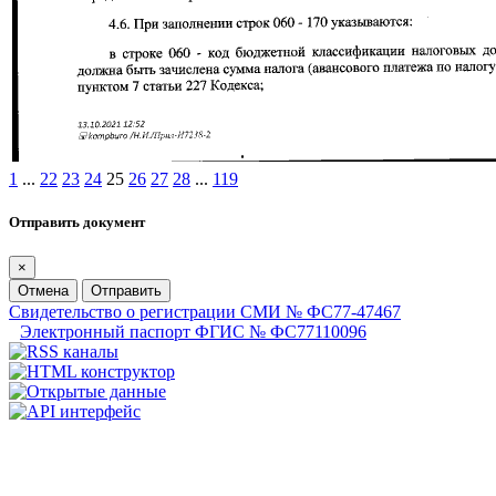
1
...
22
23
24
25
26
27
28
...
119
Отправить документ
×
Отмена
Отправить
Свидетельство о регистрации СМИ № ФС77-47467
Электронный паспорт ФГИС № ФС77110096