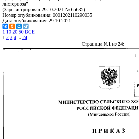
листериоза"
(Зарегистрирован 29.10.2021 № 65635)
Номер опубликования:
0001202110290035
Дата опубликования:
29.10.2021
1
10
20
50
ВСЕ
1
2
3
4
...
24
Страница №
1
из
24
: