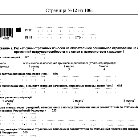
Страница №
12
из
106
: