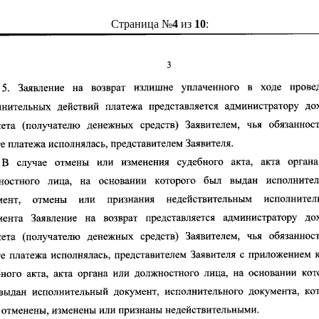
Страница №
4
из
10
: