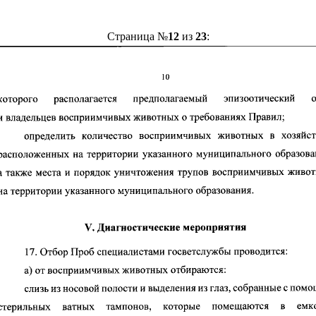
Страница №
12
из
23
: