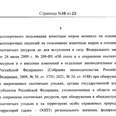
Страница №
10
из
23
: