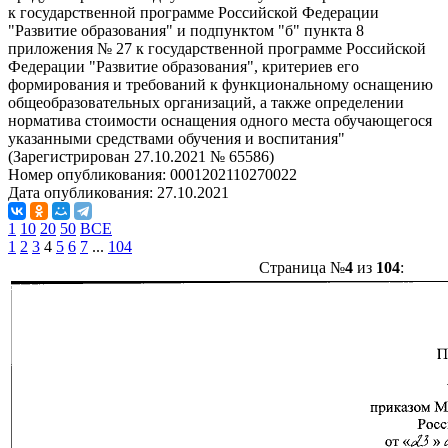
к государственной программе Российской Федерации
"Развитие образования" и подпунктом "б" пункта 8
приложения № 27 к государственной программе Российской
Федерации "Развитие образования", критериев его
формирования и требований к функциональному оснащению
общеобразовательных организаций, а также определении
норматива стоимости оснащения одного места обучающегося
указанными средствами обучения и воспитания"
(Зарегистрирован 27.10.2021 № 65586)
Номер опубликования:
0001202110270022
Дата опубликования:
27.10.2021
1
10
20
50
ВСЕ
1
2
3
4
5
6
7
...
104
Страница №
4
из
104
: