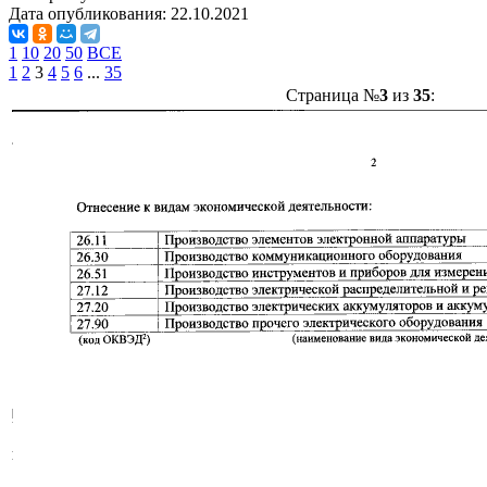
Дата опубликования:
22.10.2021
1
10
20
50
ВСЕ
1
2
3
4
5
6
...
35
Страница №
3
из
35
: