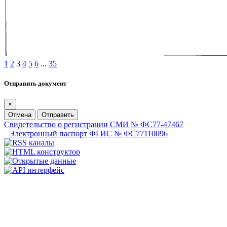
1
2
3
4
5
6
...
35
Отправить документ
×
Отмена
Отправить
Свидетельство о регистрации СМИ № ФС77-47467
Электронный паспорт ФГИС № ФС77110096